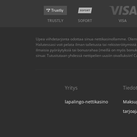
TRUSTLY
SOFORT
VISA
Upea viihdetarjonta odottaa sinua nettikasinollamme. Olemme
Halutessasi voit pelata ilman talletusta tai rekisteröitymistä
ilmaisia pyöräytyksiä tai bonusrahaa (meillä on myös bonuks
sinua: Tutustutaan yhdessä nettipelien uusiin oivalluksiin! C
Yritys
Tiedo
lapalingo-nettikasino
Maksu
tarjoaj