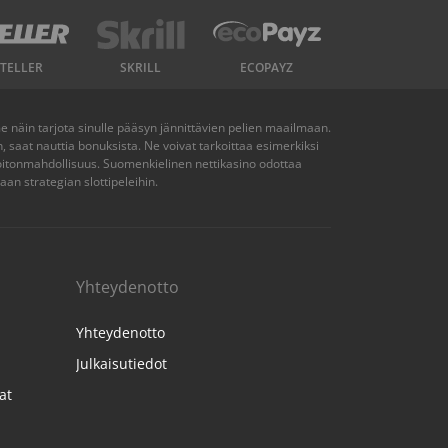
TELLER
SKRILL
ECOPAYZ
e näin tarjota sinulle pääsyn jännittävien pelien maailmaan.
un, saat nauttia bonuksista. Ne voivat tarkoittaa esimerkiksi
n voitonmahdollisuus. Suomenkielinen
nettikasino
odottaa
aan strategian slottipeleihin.
Yhteydenotto
Yhteydenotto
Julkaisutiedot
at