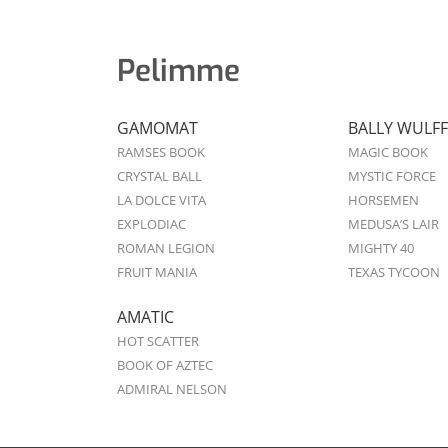
Pelimme
GAMOMAT
BALLY WULFF
RAMSES BOOK
MAGIC BOOK
CRYSTAL BALL
MYSTIC FORCE
LA DOLCE VITA
HORSEMEN
EXPLODIAC
MEDUSA’S LAIR
ROMAN LEGION
MIGHTY 40
FRUIT MANIA
TEXAS TYCOON
AMATIC
HOT SCATTER
BOOK OF AZTEC
ADMIRAL NELSON