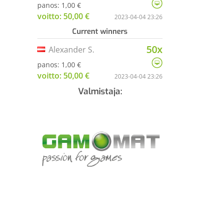
panos: 1,00 €
voitto: 50,00 €
2023-04-04 23:26
Current winners
50x
Alexander S.
panos: 1,00 €
voitto: 50,00 €
2023-04-04 23:26
Valmistaja: