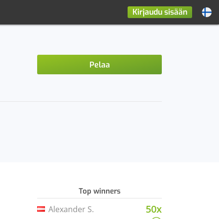
Kirjaudu sisään
Pelaa
Top winners
50x
Alexander S.