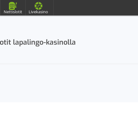
Nettislotit
Livekasino
lotit lapalingo-kasinolla