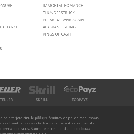
EASURE
IMMORTAL ROMANCE
THUNDERSTRUCK
BREAK DA BANK AGAIN
LE CHANCE
ALASKAN FISHING
KINGS OF CASH
R
S
TELLER
SKRILL
ECOPAYZ
e näin tarjota sinulle pääsyn jännittävien pelien maailmaan.
un, saat nauttia bonuksista. Ne voivat tarkoittaa esimerkiksi
n voitonmahdollisuus. Suomenkielinen
nettikasino
odottaa
aan strategian slottipeleihin.