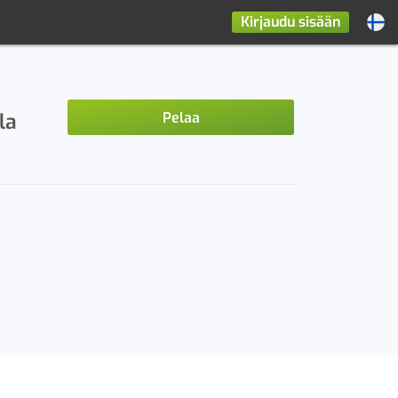
Kirjaudu sisään
la
Pelaa