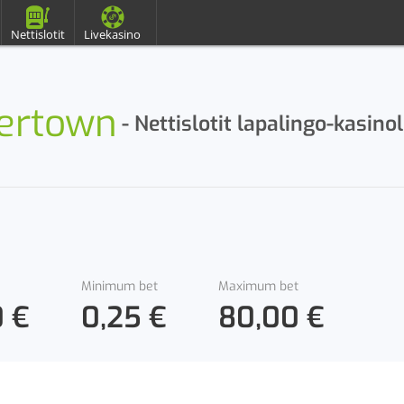
Nettislotit
Livekasino
pertown
- Nettislotit lapalingo-kasinol
Minimum bet
Maximum bet
0 €
0,25 €
80,00 €