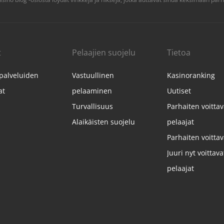
t
Pelaajien suojelu
Tietoa
palveluiden
Vastuullinen
Kasinoranking
at
pelaaminen
Uutiset
Turvallisuus
Parhaiten voittav
Alaikäisten suojelu
pelaajat
Parhaiten voittav
Juuri nyt voittava
pelaajat