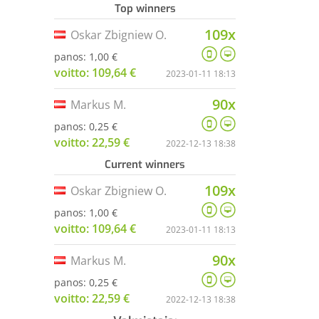
Top winners
109x
Oskar Zbigniew O.
panos: 1,00 €
voitto: 109,64 €
2023-01-11 18:13
90x
Markus M.
panos: 0,25 €
voitto: 22,59 €
2022-12-13 18:38
Current winners
109x
Oskar Zbigniew O.
panos: 1,00 €
voitto: 109,64 €
2023-01-11 18:13
90x
Markus M.
panos: 0,25 €
voitto: 22,59 €
2022-12-13 18:38