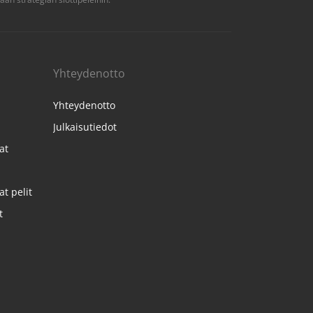
Yhteydenotto
Yhteydenotto
Julkaisutiedot
at
at pelit
t