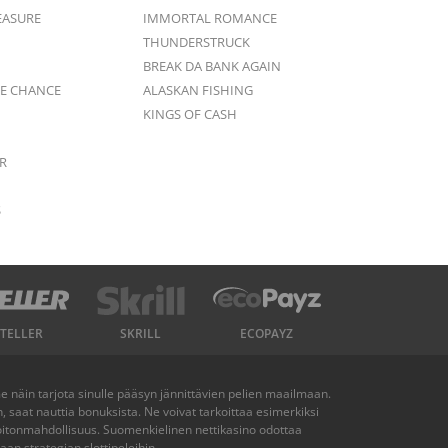
EASURE
IMMORTAL ROMANCE
THUNDERSTRUCK
BREAK DA BANK AGAIN
LE CHANCE
ALASKAN FISHING
KINGS OF CASH
R
S
TELLER
SKRILL
ECOPAYZ
e näin tarjota sinulle pääsyn jännittävien pelien maailmaan.
un, saat nauttia bonuksista. Ne voivat tarkoittaa esimerkiksi
n voitonmahdollisuus. Suomenkielinen
nettikasino
odottaa
aan strategian slottipeleihin.