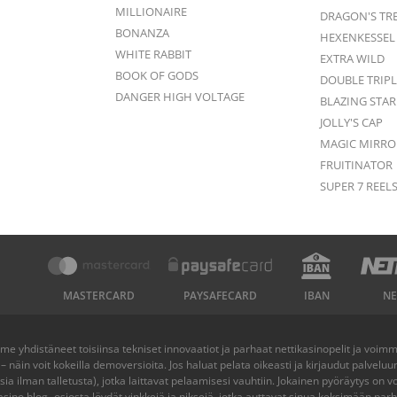
MILLIONAIRE
DRAGON'S TR
BONANZA
HEXENKESSEL
WHITE RABBIT
EXTRA WILD
BOOK OF GODS
DOUBLE TRIP
DANGER HIGH VOLTAGE
BLAZING STAR
JOLLY'S CAP
MAGIC MIRRO
FRUITINATOR
SUPER 7 REEL
MASTERCARD
PAYSAFECARD
IBAN
NE
 yhdistäneet toisiinsa tekniset innovaatiot ja parhaat nettikasinopelit ja voimm
 – näin voit kokeilla demoversioita. Jos haluat pelata oikeasti ja kirjaudut palvelu
ia ilman talletusta), jotka laittavat pelaamisesi vauhtiin. Jokainen pyöräytys o
asino blog -osiosta löydät vinkkejä ja niksejä, jotka auttavat sinua keksimään parh