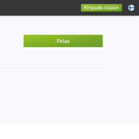
Kirjaudu sisään
Pelaa