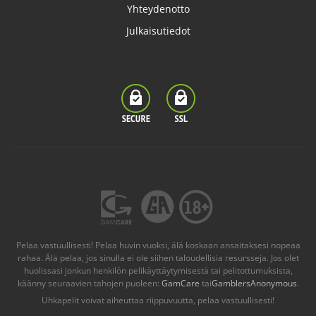
Yhteydenotto
Julkaisutiedot
Pelaa vastuullisesti! Pelaa huvin vuoksi, älä koskaan ansaitaksesi nopeaa
rahaa. Älä pelaa, jos sinulla ei ole siihen taloudellisia resursseja. Jos olet
huolissasi jonkun henkilön pelikäyttäytymisestä tai pelitottumuksista,
käänny seuraavien tahojen puoleen:
GamCare
tai
GamblersAnonymous
.
Uhkapelit voivat aiheuttaa riippuvuutta, pelaa vastuullisesti!