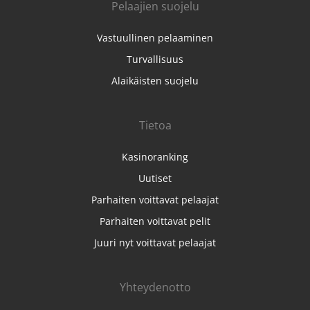
Pelaajien suojelu
Vastuullinen pelaaminen
Turvallisuus
Alaikäisten suojelu
Tietoa
Kasinoranking
Uutiset
Parhaiten voittavat pelaajat
Parhaiten voittavat pelit
Juuri nyt voittavat pelaajat
Yhteydenotto