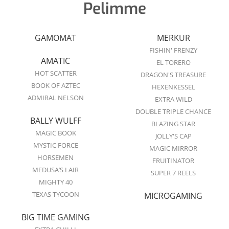
Pelimme
GAMOMAT
MERKUR
FISHIN' FRENZY
AMATIC
EL TORERO
HOT SCATTER
DRAGON'S TREASURE
BOOK OF AZTEC
HEXENKESSEL
ADMIRAL NELSON
EXTRA WILD
DOUBLE TRIPLE CHANCE
BALLY WULFF
BLAZING STAR
MAGIC BOOK
JOLLY'S CAP
MYSTIC FORCE
MAGIC MIRROR
HORSEMEN
FRUITINATOR
MEDUSA’S LAIR
SUPER 7 REELS
MIGHTY 40
TEXAS TYCOON
MICROGAMING
BIG TIME GAMING