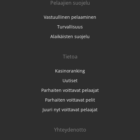
Pelaajien suojelu
Vastuullinen pelaaminen
Turvallisuus
Alaikäisten suojelu
Tietoa
Kasinoranking
Uutiset
Parhaiten voittavat pelaajat
Parhaiten voittavat pelit
Juuri nyt voittavat pelaajat
Yhteydenotto