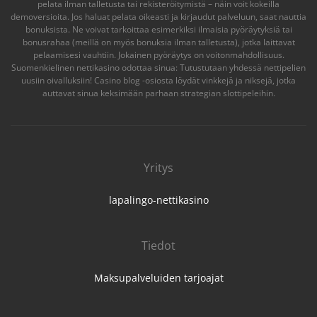
pelata ilman talletusta tai rekisteröitymistä – näin voit kokeilla
demoversioita. Jos haluat pelata oikeasti ja kirjaudut palveluun, saat nauttia
bonuksista. Ne voivat tarkoittaa esimerkiksi ilmaisia pyöräytyksiä tai
bonusrahaa (meillä on myös bonuksia ilman talletusta), jotka laittavat
pelaamisesi vauhtiin. Jokainen pyöräytys on voitonmahdollisuus.
Suomenkielinen
nettikasino
odottaa sinua: Tutustutaan yhdessä nettipelien
uusiin oivalluksiin! Casino blog -osiosta löydät vinkkejä ja niksejä, jotka
auttavat sinua keksimään parhaan strategian slottipeleihin.
Yritys
lapalingo-nettikasino
Tiedot
Maksupalveluiden tarjoajat