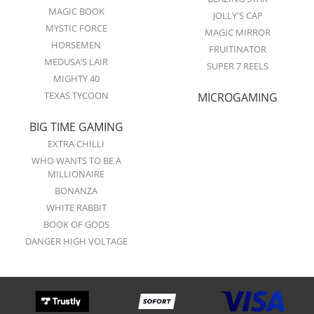
MAGIC BOOK
JOLLY'S CAP
MYSTIC FORCE
MAGIC MIRROR
HORSEMEN
FRUITINATOR
MEDUSA’S LAIR
SUPER 7 REELS
MIGHTY 40
TEXAS TYCOON
MICROGAMING
BIG TIME GAMING
EXTRA CHILLI
WHO WANTS TO BE A
MILLIONAIRE
BONANZA
WHITE RABBIT
BOOK OF GODS
DANGER HIGH VOLTAGE