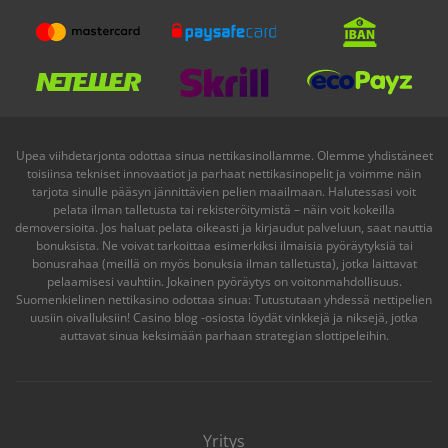
Upea viihdetarjonta odottaa sinua nettikasinollamme. Olemme yhdistäneet
toisiinsa tekniset innovaatiot ja parhaat nettikasinopelit ja voimme näin
tarjota sinulle pääsyn jännittävien pelien maailmaan. Halutessasi voit
pelata ilman talletusta tai rekisteröitymistä – näin voit kokeilla
demoversioita. Jos haluat pelata oikeasti ja kirjaudut palveluun, saat nauttia
bonuksista. Ne voivat tarkoittaa esimerkiksi ilmaisia pyöräytyksiä tai
bonusrahaa (meillä on myös bonuksia ilman talletusta), jotka laittavat
pelaamisesi vauhtiin. Jokainen pyöräytys on voitonmahdollisuus.
Suomenkielinen
nettikasino
odottaa sinua: Tutustutaan yhdessä nettipelien
uusiin oivalluksiin! Casino blog -osiosta löydät vinkkejä ja niksejä, jotka
auttavat sinua keksimään parhaan strategian slottipeleihin.
Yritys