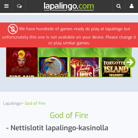
We have hundreds of games ready do play at lapalingo but
unfortunately this one is not available on your device. Please change it
or play similar games:
Lapalingo
God of Fire
God of Fire
- Nettislotit lapalingo-kasinolla