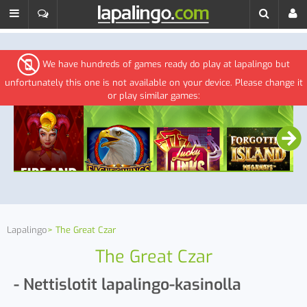
We have hundreds of games ready do play at lapalingo but
unfortunately this one is not available on your device. Please change it
or play similar games:
Lapalingo
The Great Czar
The Great Czar
- Nettislotit lapalingo-kasinolla