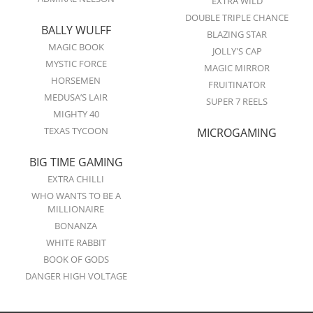
EXTRA WILD
DOUBLE TRIPLE CHANCE
BALLY WULFF
BLAZING STAR
MAGIC BOOK
JOLLY'S CAP
MYSTIC FORCE
MAGIC MIRROR
HORSEMEN
FRUITINATOR
MEDUSA’S LAIR
SUPER 7 REELS
MIGHTY 40
TEXAS TYCOON
MICROGAMING
BIG TIME GAMING
EXTRA CHILLI
WHO WANTS TO BE A
MILLIONAIRE
BONANZA
WHITE RABBIT
BOOK OF GODS
DANGER HIGH VOLTAGE