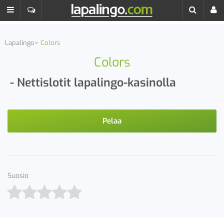
Lapalingo
Colors
Colors
- Nettislotit lapalingo-kasinolla
Pelaa
Suosio