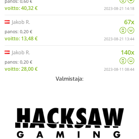
panos: 0,60 €
voitto: 40,32 €
2023-08-21 14:18
67x
Jakob R.
panos: 0,20 €
voitto: 13,48 €
2023-08-21 13:44
140x
Jakob R.
panos: 0,20 €
voitto: 28,00 €
2023-08-11 08:44
Valmistaja: