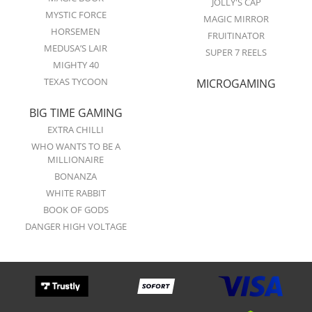
JOLLY'S CAP
MYSTIC FORCE
MAGIC MIRROR
HORSEMEN
FRUITINATOR
MEDUSA’S LAIR
SUPER 7 REELS
MIGHTY 40
TEXAS TYCOON
MICROGAMING
BIG TIME GAMING
EXTRA CHILLI
WHO WANTS TO BE A
MILLIONAIRE
BONANZA
WHITE RABBIT
BOOK OF GODS
DANGER HIGH VOLTAGE