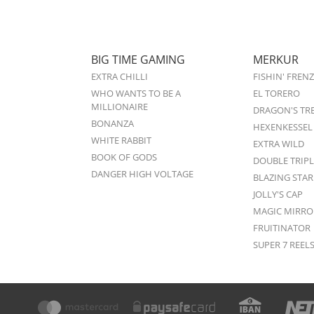
BIG TIME GAMING
MERKUR
EXTRA CHILLI
FISHIN' FREN
WHO WANTS TO BE A
EL TORERO
MILLIONAIRE
DRAGON'S TR
BONANZA
HEXENKESSEL
WHITE RABBIT
EXTRA WILD
BOOK OF GODS
DOUBLE TRIP
DANGER HIGH VOLTAGE
BLAZING STAR
JOLLY'S CAP
MAGIC MIRRO
FRUITINATOR
SUPER 7 REEL