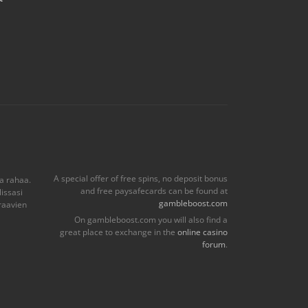
A special offer of free spins, no deposit bonus
aa rahaa.
and free paysafecards can be found at
lissasi
gambleboost.com
raavien
On gambleboost.com you will also find a
great place to exchange in the
online casino
forum
.