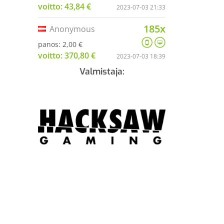
voitto: 43,84 €
2023-07-03 21:33
185x
Anonymous
panos: 2,00 €
voitto: 370,80 €
2023-07-03 18:39
Valmistaja: