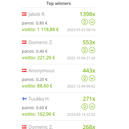
Top winners
1398x
Jakob R.
panos: 0,80 €
voitto: 1 118,88 €
2023-07-01 00:16
553x
Domenic Z.
panos: 0,40 €
voitto: 221,20 €
2022-10-04 21:26
443x
Anonymous
panos: 0,20 €
voitto: 88,60 €
2022-12-04 00:02
271x
Tuukka H.
panos: 0,60 €
voitto: 162,96 €
2023-03-14 22:52
268x
Domenic Z.