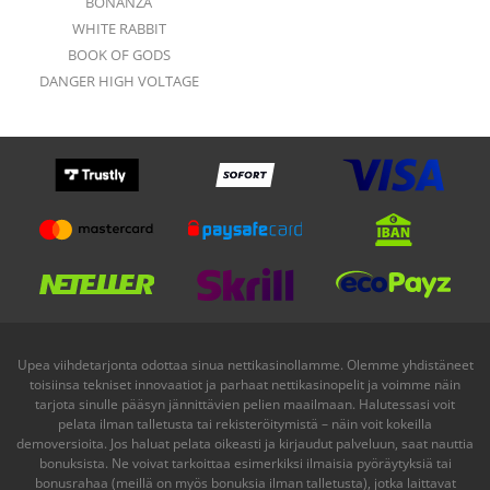
BONANZA
WHITE RABBIT
BOOK OF GODS
DANGER HIGH VOLTAGE
Upea viihdetarjonta odottaa sinua nettikasinollamme. Olemme yhdistäneet
toisiinsa tekniset innovaatiot ja parhaat nettikasinopelit ja voimme näin
tarjota sinulle pääsyn jännittävien pelien maailmaan. Halutessasi voit
pelata ilman talletusta tai rekisteröitymistä – näin voit kokeilla
demoversioita. Jos haluat pelata oikeasti ja kirjaudut palveluun, saat nauttia
bonuksista. Ne voivat tarkoittaa esimerkiksi ilmaisia pyöräytyksiä tai
bonusrahaa (meillä on myös bonuksia ilman talletusta), jotka laittavat