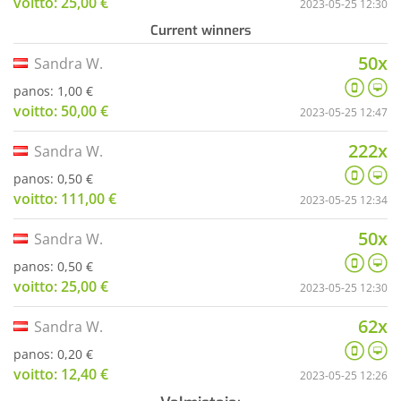
voitto: 25,00 €
2023-05-25 12:30
Current winners
50x
Sandra W.
panos: 1,00 €
voitto: 50,00 €
2023-05-25 12:47
222x
Sandra W.
panos: 0,50 €
voitto: 111,00 €
2023-05-25 12:34
50x
Sandra W.
panos: 0,50 €
voitto: 25,00 €
2023-05-25 12:30
62x
Sandra W.
panos: 0,20 €
voitto: 12,40 €
2023-05-25 12:26