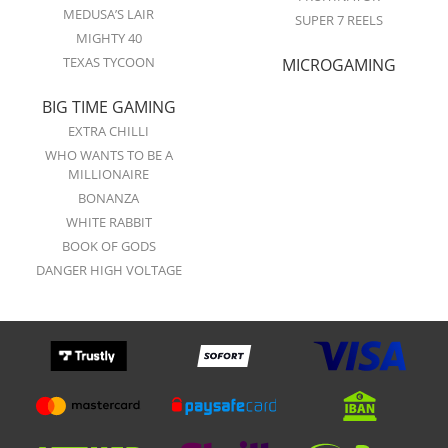
MEDUSA’S LAIR
SUPER 7 REELS
MIGHTY 40
TEXAS TYCOON
MICROGAMING
BIG TIME GAMING
EXTRA CHILLI
WHO WANTS TO BE A
MILLIONAIRE
BONANZA
WHITE RABBIT
BOOK OF GODS
DANGER HIGH VOLTAGE