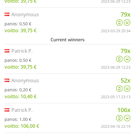
voitto: 39,75 €
2023-06-29 12:23
79x
Anonymous
panos: 0,50 €
voitto: 39,75 €
2023-03-29 20:34
Current winners
79x
Patrick P.
panos: 0,50 €
voitto: 39,75 €
2023-06-29 12:23
52x
Anonymous
panos: 0,20 €
voitto: 10,40 €
2023-05-17 23:13
106x
Patrick P.
panos: 1,00 €
voitto: 106,00 €
2023-04-16 22:19