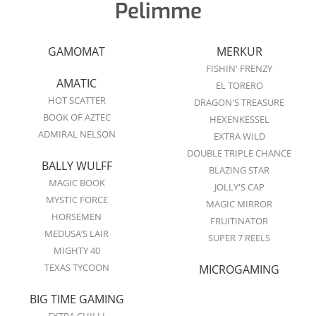
Pelimme
GAMOMAT
MERKUR
FISHIN' FRENZY
AMATIC
EL TORERO
HOT SCATTER
DRAGON'S TREASURE
BOOK OF AZTEC
HEXENKESSEL
ADMIRAL NELSON
EXTRA WILD
DOUBLE TRIPLE CHANCE
BALLY WULFF
BLAZING STAR
MAGIC BOOK
JOLLY'S CAP
MYSTIC FORCE
MAGIC MIRROR
HORSEMEN
FRUITINATOR
MEDUSA’S LAIR
SUPER 7 REELS
MIGHTY 40
TEXAS TYCOON
MICROGAMING
BIG TIME GAMING