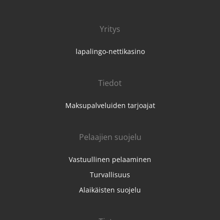
Yritys
lapalingo-nettikasino
Tiedot
Maksupalveluiden tarjoajat
Pelaajien suojelu
Vastuullinen pelaaminen
Turvallisuus
Alaikäisten suojelu