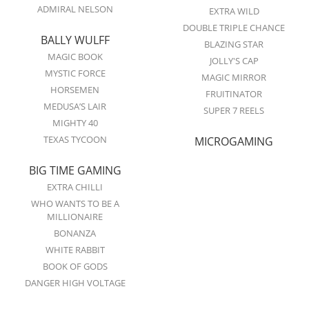
ADMIRAL NELSON
EXTRA WILD
DOUBLE TRIPLE CHANCE
BALLY WULFF
BLAZING STAR
MAGIC BOOK
JOLLY'S CAP
MYSTIC FORCE
MAGIC MIRROR
HORSEMEN
FRUITINATOR
MEDUSA’S LAIR
SUPER 7 REELS
MIGHTY 40
TEXAS TYCOON
MICROGAMING
BIG TIME GAMING
EXTRA CHILLI
WHO WANTS TO BE A
MILLIONAIRE
BONANZA
WHITE RABBIT
BOOK OF GODS
DANGER HIGH VOLTAGE