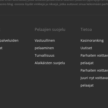
asino blog -osiosta löydät vinkkejä ja niksejä, jotka auttavat sinua keksimään parh
t
Pelaajien suojelu
Tietoa
palveluiden
Vastuullinen
Kasinoranking
at
pelaaminen
Uutiset
Turvallisuus
Parhaiten voittav
Alaikäisten suojelu
pelaajat
Parhaiten voittav
Juuri nyt voittava
pelaajat