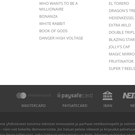
WHO WANTS TO BE A
EL TORERO
MILLIONAIRE
DRAGON'S TR
BONANZA
HEXENKESSEL
WHITE RABBIT
EXTRA WILD
BOOK OF GODS
DOUBLE TRIP
DANGER HIGH VOLTAGE
BLAZING STAR
JOLLY'S CAP
MAGIC MIRRO
FRUITINATOR
SUPER 7 REEL
MASTERCARD
PAYSAFECARD
IBAN
NE
 yhdistäneet toisiinsa tekniset innovaatiot ja parhaat nettikasinopelit ja voimm
 – näin voit kokeilla demoversioita. Jos haluat pelata oikeasti ja kirjaudut palvelu
ia ilman talletusta), jotka laittavat pelaamisesi vauhtiin. Jokainen pyöräytys o