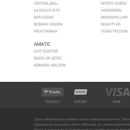
CRYSTAL BALL
MYSTIC FORCE
LA DOLCE VITA
HORSEMEN
EXPLODIAC
MEDUSA’S LAIR
ROMAN LEGION
MIGHTY 40
FRUIT MANIA
TEXAS TYCOON
AMATIC
HOT SCATTER
BOOK OF AZTEC
ADMIRAL NELSON
TRUSTLY
SOFORT
VISA
Upea viihdetarjonta odottaa sinua nettikasinollamme. Olemme
Halutessasi voit pelata ilman talletusta tai rekisteröitymistä
ilmaisia pyöräytyksiä tai bonusrahaa (meillä on myös bonuks