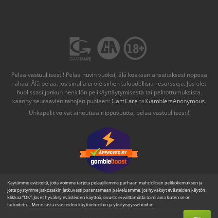
Pelaa vastuullisesti! Pelaa huvin vuoksi, älä koskaan ansaitaksesi nopeaa
rahaa. Älä pelaa, jos sinulla ei ole siihen taloudellisia resursseja. Jos olet
huolissasi jonkun henkilön pelikäyttäytymisestä tai pelitottumuksista,
käänny seuraavien tahojen puoleen:
GamCare
tai
GamblersAnonymous
.
Uhkapelit voivat aiheuttaa riippuvuutta, pelaa vastuullisesti!
Käytämme evästeitä, jotta voimme tarjota pelaajillemme parhaan mahdollisen pelikokemuksen ja
A special offer of free spins, no deposit bonus and free paysafecards can
jotta pystymme jatkossakin jatkuvasti parantamaan palveluamme. Jos hyväksyt evästeiden käytön,
be found at
gambleboost.com
klikkaa “OK”. Jos et hyväksy evästeiden käyttöä, sivusto ei välttämättä toimi aina kuten se on
tarkoitettu.
Mene tästä evästeiden käyttöehtoihin ja yksityisyyssehtoihin
On gambleboost.com you will also find a great place to exchange in the