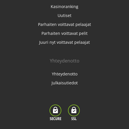
Kasinoranking
Uutiset
Parhaiten voittavat pelaajat
Parhaiten voittavat pelit
Juuri nyt voittavat pelaajat
Yhteydenotto
Yhteydenotto
Julkaisutiedot