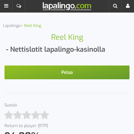
Lapalingo
Reel King
Reel King
- Nettislotit lapalingo-kasinolla
Pelaa
Suosio
Return to player (RTP)