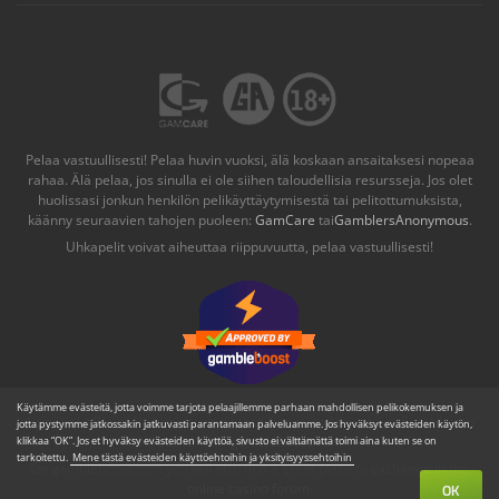
Pelaa vastuullisesti! Pelaa huvin vuoksi, älä koskaan ansaitaksesi nopeaa
rahaa. Älä pelaa, jos sinulla ei ole siihen taloudellisia resursseja. Jos olet
huolissasi jonkun henkilön pelikäyttäytymisestä tai pelitottumuksista,
käänny seuraavien tahojen puoleen:
GamCare
tai
GamblersAnonymous
.
Uhkapelit voivat aiheuttaa riippuvuutta, pelaa vastuullisesti!
Käytämme evästeitä, jotta voimme tarjota pelaajillemme parhaan mahdollisen pelikokemuksen ja
A special offer of free spins, no deposit bonus and free paysafecards can
jotta pystymme jatkossakin jatkuvasti parantamaan palveluamme. Jos hyväksyt evästeiden käytön,
be found at
gambleboost.com
klikkaa “OK”. Jos et hyväksy evästeiden käyttöä, sivusto ei välttämättä toimi aina kuten se on
tarkoitettu.
Mene tästä evästeiden käyttöehtoihin ja yksityisyyssehtoihin
On gambleboost.com you will also find a great place to exchange in the
online casino forum
.
OK