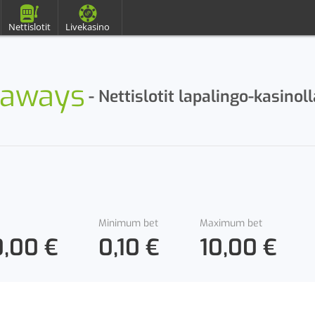
Nettislotit
Livekasino
gaways
- Nettislotit lapalingo-kasinoll
Minimum bet
Maximum bet
,00 €
0,10 €
10,00 €