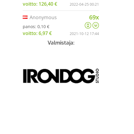
voitto: 126,40 €
2022-04-25 00:21
69x
Anonymous
panos: 0,10 €
voitto: 6,97 €
2021-10-12 17:44
Valmistaja: