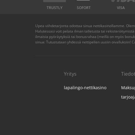
TRUSTLY
SOFORT
VISA
Upea viihdetarjonta odottaa sinua nettikasinollamme. Olemme
Halutessasi voit pelata ilman talletusta tai rekisteröitymistä
ilmaisia pyöräytyksiä tai bonusrahaa (meillä on myös bonuks
sinua: Tutustutaan yhdessä nettipelien uusiin oivalluksiin! C
Yritys
Tiedo
lapalingo-nettikasino
Maksu
tarjoaj