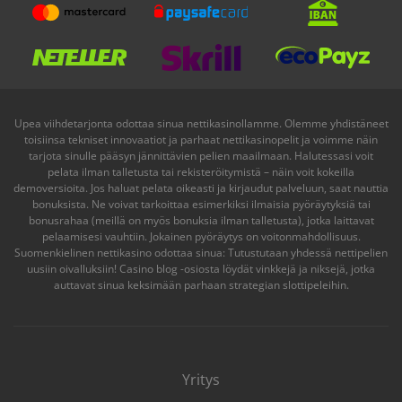
Upea viihdetarjonta odottaa sinua nettikasinollamme. Olemme yhdistäneet
toisiinsa tekniset innovaatiot ja parhaat nettikasinopelit ja voimme näin
tarjota sinulle pääsyn jännittävien pelien maailmaan. Halutessasi voit
pelata ilman talletusta tai rekisteröitymistä – näin voit kokeilla
demoversioita. Jos haluat pelata oikeasti ja kirjaudut palveluun, saat nauttia
bonuksista. Ne voivat tarkoittaa esimerkiksi ilmaisia pyöräytyksiä tai
bonusrahaa (meillä on myös bonuksia ilman talletusta), jotka laittavat
pelaamisesi vauhtiin. Jokainen pyöräytys on voitonmahdollisuus.
Suomenkielinen
nettikasino
odottaa sinua: Tutustutaan yhdessä nettipelien
uusiin oivalluksiin! Casino blog -osiosta löydät vinkkejä ja niksejä, jotka
auttavat sinua keksimään parhaan strategian slottipeleihin.
Yritys