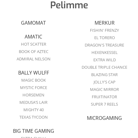
Pelimme
GAMOMAT
MERKUR
FISHIN' FRENZY
AMATIC
EL TORERO
HOT SCATTER
DRAGON'S TREASURE
BOOK OF AZTEC
HEXENKESSEL
ADMIRAL NELSON
EXTRA WILD
DOUBLE TRIPLE CHANCE
BALLY WULFF
BLAZING STAR
MAGIC BOOK
JOLLY'S CAP
MYSTIC FORCE
MAGIC MIRROR
HORSEMEN
FRUITINATOR
MEDUSA’S LAIR
SUPER 7 REELS
MIGHTY 40
TEXAS TYCOON
MICROGAMING
BIG TIME GAMING