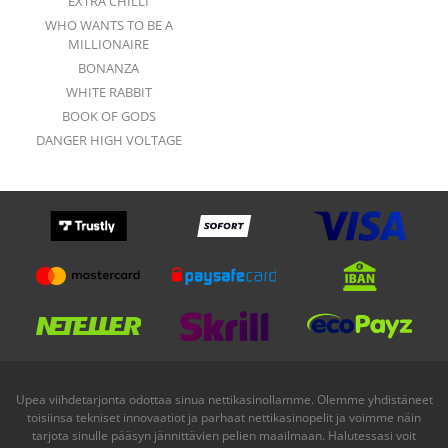
EXTRA CHILLI
WHO WANTS TO BE A
MILLIONAIRE
BONANZA
WHITE RABBIT
BOOK OF GODS
DANGER HIGH VOLTAGE
Upea viihdetarjonta odottaa sinua nettikasinollamme. Olemme yhdistäneet
toisiinsa tekniset innovaatiot ja parhaat nettikasinopelit ja voimme näin
tarjota sinulle pääsyn jännittävien pelien maailmaan. Halutessasi voit