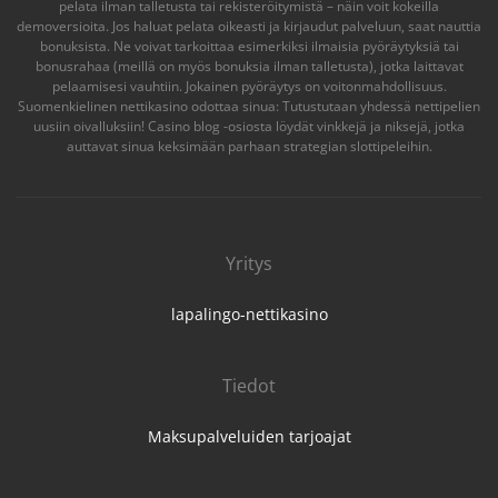
pelata ilman talletusta tai rekisteröitymistä – näin voit kokeilla
demoversioita. Jos haluat pelata oikeasti ja kirjaudut palveluun, saat nauttia
bonuksista. Ne voivat tarkoittaa esimerkiksi ilmaisia pyöräytyksiä tai
bonusrahaa (meillä on myös bonuksia ilman talletusta), jotka laittavat
pelaamisesi vauhtiin. Jokainen pyöräytys on voitonmahdollisuus.
Suomenkielinen
nettikasino
odottaa sinua: Tutustutaan yhdessä nettipelien
uusiin oivalluksiin! Casino blog -osiosta löydät vinkkejä ja niksejä, jotka
auttavat sinua keksimään parhaan strategian slottipeleihin.
Yritys
lapalingo-nettikasino
Tiedot
Maksupalveluiden tarjoajat