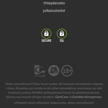
Yhteydenotto
Julkaisutiedot
Pelaa vastuullisesti! Pelaa huvin vuoksi, älä koskaan ansaitaksesi nopeaa
rahaa. Älä pelaa, jos sinulla ei ole siihen taloudellisia resursseja. Jos olet
huolissasi jonkun henkilön pelikäyttäytymisestä tai pelitottumuksista,
käänny seuraavien tahojen puoleen:
GamCare
tai
GamblersAnonymous
.
Uhkapelit voivat aiheuttaa riippuvuutta, pelaa vastuullisesti!