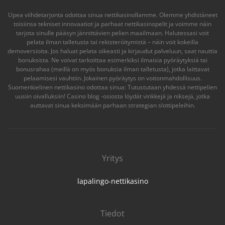
Upea viihdetarjonta odottaa sinua nettikasinollamme. Olemme yhdistäneet
toisiinsa tekniset innovaatiot ja parhaat nettikasinopelit ja voimme näin
tarjota sinulle pääsyn jännittävien pelien maailmaan. Halutessasi voit
pelata ilman talletusta tai rekisteröitymistä – näin voit kokeilla
demoversioita. Jos haluat pelata oikeasti ja kirjaudut palveluun, saat nauttia
bonuksista. Ne voivat tarkoittaa esimerkiksi ilmaisia pyöräytyksiä tai
bonusrahaa (meillä on myös bonuksia ilman talletusta), jotka laittavat
pelaamisesi vauhtiin. Jokainen pyöräytys on voitonmahdollisuus.
Suomenkielinen
nettikasino
odottaa sinua: Tutustutaan yhdessä nettipelien
uusiin oivalluksiin! Casino blog -osiosta löydät vinkkejä ja niksejä, jotka
auttavat sinua keksimään parhaan strategian slottipeleihin.
Yritys
lapalingo-nettikasino
Tiedot