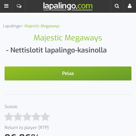
Lapalingo
Majestic Megaways
Majestic Megaways
- Nettislotit lapalingo-kasinolla
Pelaa
Suosio
Return to player (RTP)