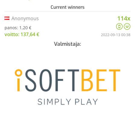
Current winners
114x
Anonymous
panos: 1,20 €
voitto: 137,64 €
2022-09-13 00:38
Valmistaja: