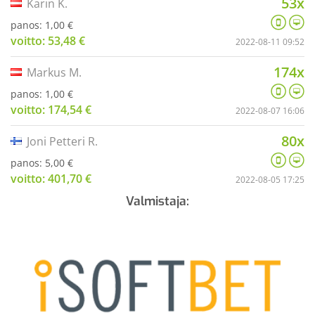
53x
Karin K.
panos: 1,00 €
voitto: 53,48 €
2022-08-11 09:52
174x
Markus M.
panos: 1,00 €
voitto: 174,54 €
2022-08-07 16:06
80x
Joni Petteri R.
panos: 5,00 €
voitto: 401,70 €
2022-08-05 17:25
Valmistaja: