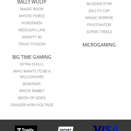
BALLY WULFF
BLAZING STAR
MAGIC BOOK
JOLLY'S CAP
MYSTIC FORCE
MAGIC MIRROR
HORSEMEN
FRUITINATOR
MEDUSA’S LAIR
SUPER 7 REELS
MIGHTY 40
TEXAS TYCOON
MICROGAMING
BIG TIME GAMING
EXTRA CHILLI
WHO WANTS TO BE A
MILLIONAIRE
BONANZA
WHITE RABBIT
BOOK OF GODS
DANGER HIGH VOLTAGE