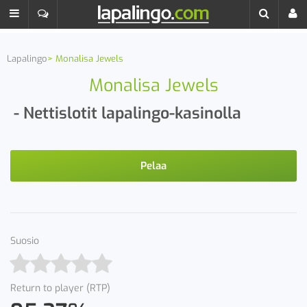
Lapalingo
Monalisa Jewels
Monalisa Jewels
- Nettislotit lapalingo-kasinolla
Pelaa
Suosio
Return to player (RTP)