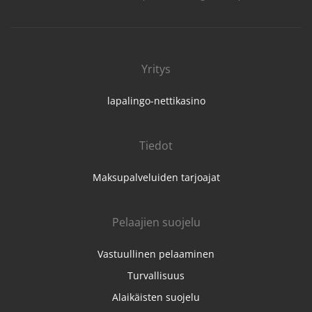
Yritys
lapalingo-nettikasino
Tiedot
Maksupalveluiden tarjoajat
Pelaajien suojelu
Vastuullinen pelaaminen
Turvallisuus
Alaikäisten suojelu