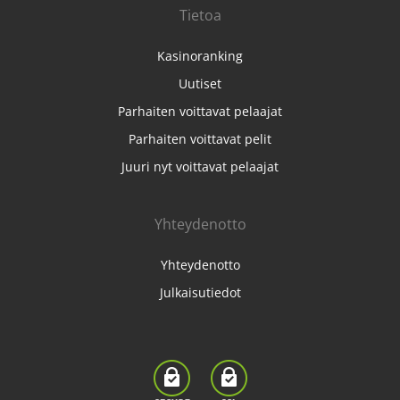
Tietoa
Kasinoranking
Uutiset
Parhaiten voittavat pelaajat
Parhaiten voittavat pelit
Juuri nyt voittavat pelaajat
Yhteydenotto
Yhteydenotto
Julkaisutiedot