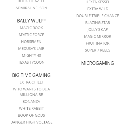
BOOK OF AZTEC
HEXENKESSEL
ADMIRAL NELSON
EXTRA WILD
DOUBLE TRIPLE CHANCE
BALLY WULFF
BLAZING STAR
MAGIC BOOK
JOLLY'S CAP
MYSTIC FORCE
MAGIC MIRROR
HORSEMEN
FRUITINATOR
MEDUSA’S LAIR
SUPER 7 REELS
MIGHTY 40
TEXAS TYCOON
MICROGAMING
BIG TIME GAMING
EXTRA CHILLI
WHO WANTS TO BE A
MILLIONAIRE
BONANZA
WHITE RABBIT
BOOK OF GODS
DANGER HIGH VOLTAGE