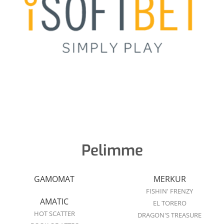
Pelimme
GAMOMAT
MERKUR
FISHIN' FRENZY
AMATIC
EL TORERO
HOT SCATTER
DRAGON'S TREASURE