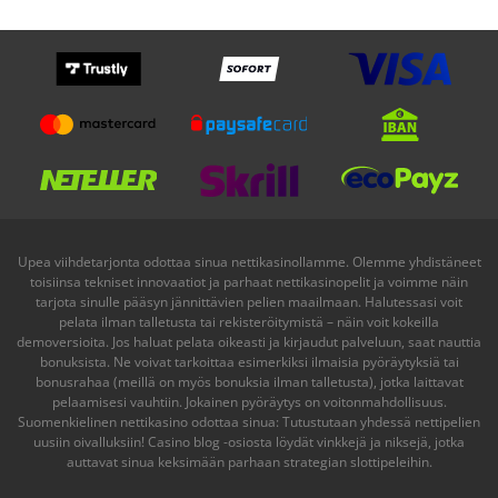
Upea viihdetarjonta odottaa sinua nettikasinollamme. Olemme yhdistäneet
toisiinsa tekniset innovaatiot ja parhaat nettikasinopelit ja voimme näin
tarjota sinulle pääsyn jännittävien pelien maailmaan. Halutessasi voit
pelata ilman talletusta tai rekisteröitymistä – näin voit kokeilla
demoversioita. Jos haluat pelata oikeasti ja kirjaudut palveluun, saat nauttia
bonuksista. Ne voivat tarkoittaa esimerkiksi ilmaisia pyöräytyksiä tai
bonusrahaa (meillä on myös bonuksia ilman talletusta), jotka laittavat
pelaamisesi vauhtiin. Jokainen pyöräytys on voitonmahdollisuus.
Suomenkielinen
nettikasino
odottaa sinua: Tutustutaan yhdessä nettipelien
uusiin oivalluksiin! Casino blog -osiosta löydät vinkkejä ja niksejä, jotka
auttavat sinua keksimään parhaan strategian slottipeleihin.