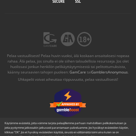
Pelaa vastuullisesti! Pelaa huvin vuoksi, älä koskaan ansaitaksesi nopeaa
rahaa. Älä pelaa, jos sinulla ei ole siihen taloudellisia resursseja. Jos olet
huolissasi jonkun henkilön pelikäyttäytymisestä tai pelitottumuksista,
käänny seuraavien tahojen puoleen:
GamCare
tai
GamblersAnonymous
.
Uhkapelit voivat aiheuttaa riippuvuutta, pelaa vastuullisesti!
Käytämme evästeitä, jotta voimme tarjota pelaajillemme parhaan mahdollisen pelikokemuksen ja
A special offer of free spins, no deposit bonus and free paysafecards can
jotta pystymme jatkossakin jatkuvasti parantamaan palveluamme. Jos hyväksyt evästeiden käytön,
be found at
gambleboost.com
klikkaa “OK”. Jos et hyväksy evästeiden käyttöä, sivusto ei välttämättä toimi aina kuten se on