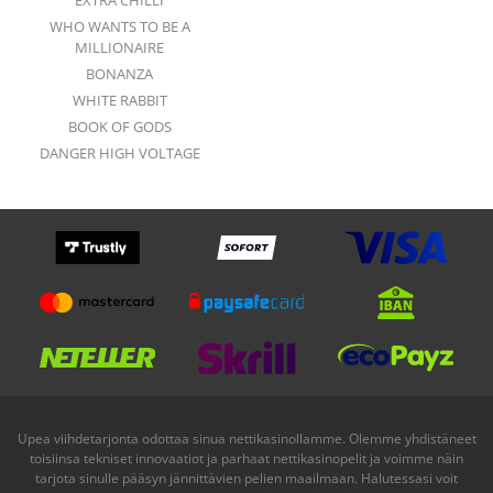
EXTRA CHILLI
WHO WANTS TO BE A
MILLIONAIRE
BONANZA
WHITE RABBIT
BOOK OF GODS
DANGER HIGH VOLTAGE
Upea viihdetarjonta odottaa sinua nettikasinollamme. Olemme yhdistäneet
toisiinsa tekniset innovaatiot ja parhaat nettikasinopelit ja voimme näin
tarjota sinulle pääsyn jännittävien pelien maailmaan. Halutessasi voit