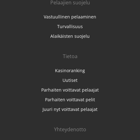
Pelaajien suojelu
Vastuullinen pelaaminen
Turvallisuus
Alaikäisten suojelu
Tietoa
Kasinoranking
Uutiset
Parhaiten voittavat pelaajat
Parhaiten voittavat pelit
Juuri nyt voittavat pelaajat
Yhteydenotto