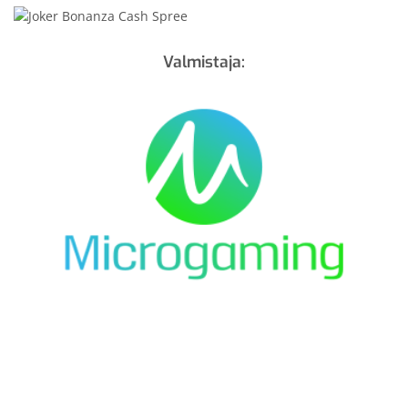
Valmistaja: