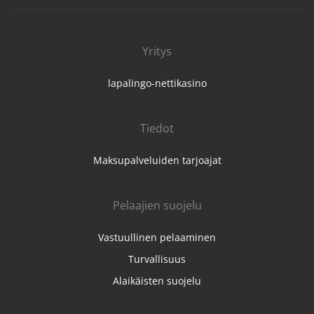
Yritys
lapalingo-nettikasino
Tiedot
Maksupalveluiden tarjoajat
Pelaajien suojelu
Vastuullinen pelaaminen
Turvallisuus
Alaikäisten suojelu