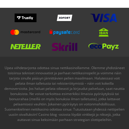
Upea viihdetarjonta odottaa sinua nettikasinollamme. Olemme yhdistäneet
toisiinsa tekniset innovaatiot ja parhaat nettikasinopelit ja voimme näin
tarjota sinulle pääsyn jännittävien pelien maailmaan. Halutessasi voit
pelata ilman talletusta tai rekisteröitymistä – näin voit kokeilla
demoversioita. Jos haluat pelata oikeasti ja kirjaudut palveluun, saat nauttia
bonuksista. Ne voivat tarkoittaa esimerkiksi ilmaisia pyöräytyksiä tai
bonusrahaa (meillä on myös bonuksia ilman talletusta), jotka laittavat
pelaamisesi vauhtiin. Jokainen pyöräytys on voitonmahdollisuus.
Suomenkielinen
nettikasino
odottaa sinua: Tutustutaan yhdessä nettipelien
uusiin oivalluksiin! Casino blog -osiosta löydät vinkkejä ja niksejä, jotka
auttavat sinua keksimään parhaan strategian slottipeleihin.