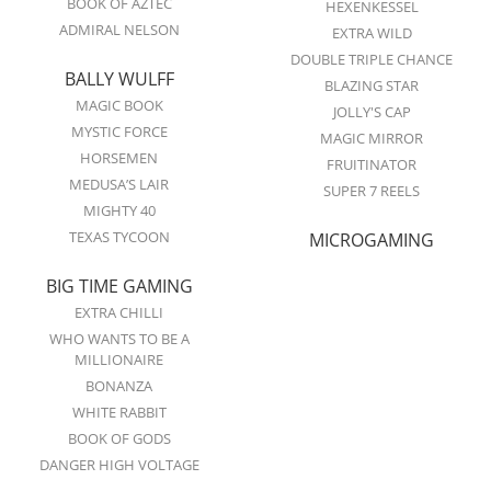
BOOK OF AZTEC
HEXENKESSEL
ADMIRAL NELSON
EXTRA WILD
DOUBLE TRIPLE CHANCE
BALLY WULFF
BLAZING STAR
MAGIC BOOK
JOLLY'S CAP
MYSTIC FORCE
MAGIC MIRROR
HORSEMEN
FRUITINATOR
MEDUSA’S LAIR
SUPER 7 REELS
MIGHTY 40
TEXAS TYCOON
MICROGAMING
BIG TIME GAMING
EXTRA CHILLI
WHO WANTS TO BE A
MILLIONAIRE
BONANZA
WHITE RABBIT
BOOK OF GODS
DANGER HIGH VOLTAGE