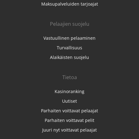
Maksupalveluiden tarjoajat
Pelaajien suojelu
Vastuullinen pelaaminen
Turvallisuus
Alaikäisten suojelu
Tietoa
Kasinoranking
Uutiset
Parhaiten voittavat pelaajat
Parhaiten voittavat pelit
Juuri nyt voittavat pelaajat