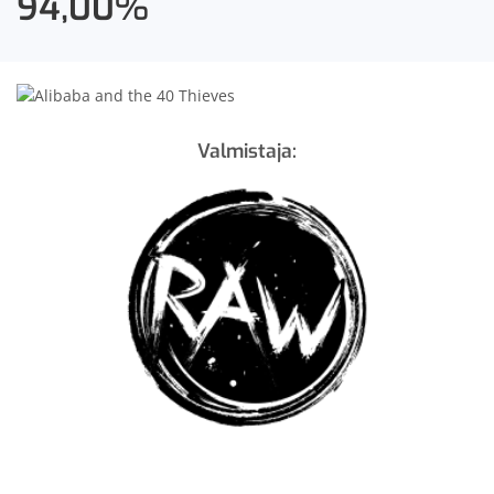
94,00
%
Valmistaja: