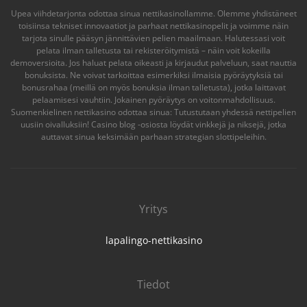
Upea viihdetarjonta odottaa sinua nettikasinollamme. Olemme yhdistäneet
toisiinsa tekniset innovaatiot ja parhaat nettikasinopelit ja voimme näin
tarjota sinulle pääsyn jännittävien pelien maailmaan. Halutessasi voit
pelata ilman talletusta tai rekisteröitymistä – näin voit kokeilla
demoversioita. Jos haluat pelata oikeasti ja kirjaudut palveluun, saat nauttia
bonuksista. Ne voivat tarkoittaa esimerkiksi ilmaisia pyöräytyksiä tai
bonusrahaa (meillä on myös bonuksia ilman talletusta), jotka laittavat
pelaamisesi vauhtiin. Jokainen pyöräytys on voitonmahdollisuus.
Suomenkielinen
nettikasino
odottaa sinua: Tutustutaan yhdessä nettipelien
uusiin oivalluksiin! Casino blog -osiosta löydät vinkkejä ja niksejä, jotka
auttavat sinua keksimään parhaan strategian slottipeleihin.
Yritys
lapalingo-nettikasino
Tiedot