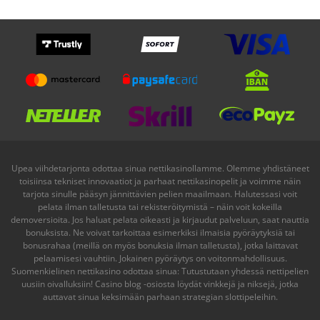
Upea viihdetarjonta odottaa sinua nettikasinollamme. Olemme yhdistäneet
toisiinsa tekniset innovaatiot ja parhaat nettikasinopelit ja voimme näin
tarjota sinulle pääsyn jännittävien pelien maailmaan. Halutessasi voit
pelata ilman talletusta tai rekisteröitymistä – näin voit kokeilla
demoversioita. Jos haluat pelata oikeasti ja kirjaudut palveluun, saat nauttia
bonuksista. Ne voivat tarkoittaa esimerkiksi ilmaisia pyöräytyksiä tai
bonusrahaa (meillä on myös bonuksia ilman talletusta), jotka laittavat
pelaamisesi vauhtiin. Jokainen pyöräytys on voitonmahdollisuus.
Suomenkielinen
nettikasino
odottaa sinua: Tutustutaan yhdessä nettipelien
uusiin oivalluksiin! Casino blog -osiosta löydät vinkkejä ja niksejä, jotka
auttavat sinua keksimään parhaan strategian slottipeleihin.