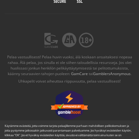
Pelaa vastuullisesti! Pelaa huvin vuoksi, älä koskaan ansaitaksesi nopeaa
rahaa. Älä pelaa, jos sinulla ei ole siihen taloudellisia resursseja. Jos olet
huolissasi jonkun henkilön pelikäyttäytymisestä tai pelitottumuksista,
käänny seuraavien tahojen puoleen:
GamCare
tai
GamblersAnonymous
.
Uhkapelit voivat aiheuttaa riippuvuutta, pelaa vastuullisesti!
Käytämme evästeitä, jotta voimme tarjota pelaajillemme parhaan mahdollisen pelikokemuksen ja
A special offer of free spins, no deposit bonus and free paysafecards can
jotta pystymme jatkossakin jatkuvasti parantamaan palveluamme. Jos hyväksyt evästeiden käytön,
be found at
gambleboost.com
klikkaa “OK”. Jos et hyväksy evästeiden käyttöä, sivusto ei välttämättä toimi aina kuten se on