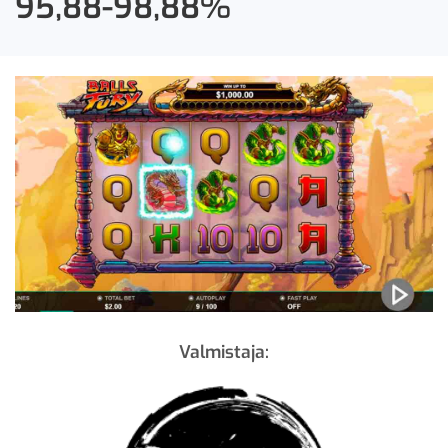
95,88
-
98,88
%
Valmistaja: