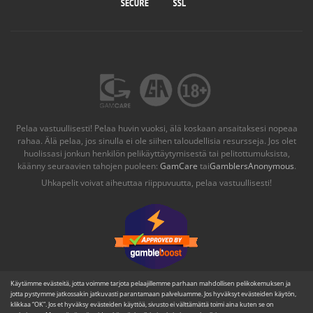
Pelaa vastuullisesti! Pelaa huvin vuoksi, älä koskaan ansaitaksesi nopeaa
rahaa. Älä pelaa, jos sinulla ei ole siihen taloudellisia resursseja. Jos olet
huolissasi jonkun henkilön pelikäyttäytymisestä tai pelitottumuksista,
käänny seuraavien tahojen puoleen:
GamCare
tai
GamblersAnonymous
.
Uhkapelit voivat aiheuttaa riippuvuutta, pelaa vastuullisesti!
Käytämme evästeitä, jotta voimme tarjota pelaajillemme parhaan mahdollisen pelikokemuksen ja
A special offer of free spins, no deposit bonus and free paysafecards can
jotta pystymme jatkossakin jatkuvasti parantamaan palveluamme. Jos hyväksyt evästeiden käytön,
be found at
gambleboost.com
klikkaa “OK”. Jos et hyväksy evästeiden käyttöä, sivusto ei välttämättä toimi aina kuten se on