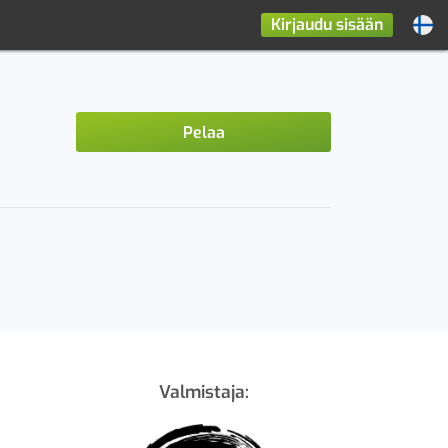
Kirjaudu sisään
Pelaa
Valmistaja: