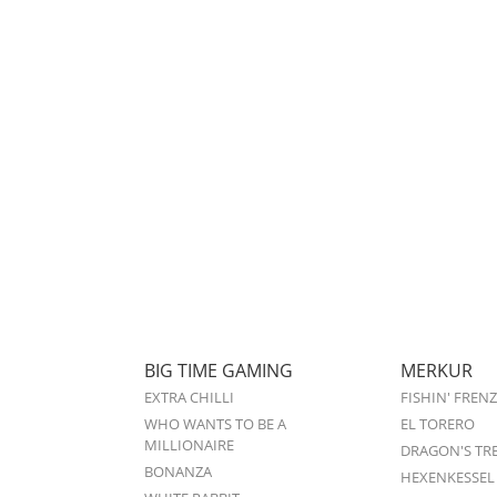
BIG TIME GAMING
MERKUR
EXTRA CHILLI
FISHIN' FREN
WHO WANTS TO BE A
EL TORERO
MILLIONAIRE
DRAGON'S TR
BONANZA
HEXENKESSEL