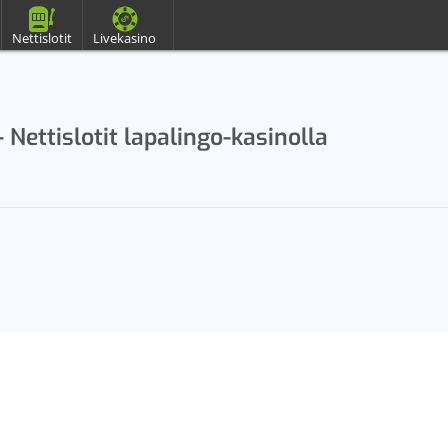
Nettislotit
Livekasino
- Nettislotit lapalingo-kasinolla