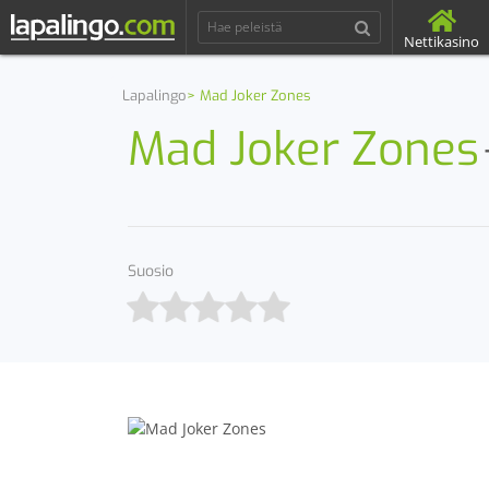
Nettikasino
Lapalingo
Mad Joker Zones
Mad Joker Zones
Suosio