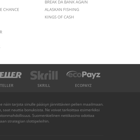
BREAK DA BANK AGAIN
LE CHANCE
ALASKAN FISHING
KINGS OF CASH
R
S
TELLER
SKRILL
ECOPAYZ
e näin tarjota sinulle pääsyn jännittävien pelien maailmaan.
un, saat nauttia bonuksista. Ne voivat tarkoittaa esimerkiksi
n voitonmahdollisuus. Suomenkielinen
nettikasino
odottaa
aan strategian slottipeleihin.