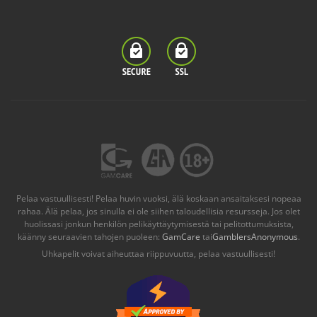
Pelaa vastuullisesti! Pelaa huvin vuoksi, älä koskaan ansaitaksesi nopeaa
rahaa. Älä pelaa, jos sinulla ei ole siihen taloudellisia resursseja. Jos olet
huolissasi jonkun henkilön pelikäyttäytymisestä tai pelitottumuksista,
käänny seuraavien tahojen puoleen:
GamCare
tai
GamblersAnonymous
.
Uhkapelit voivat aiheuttaa riippuvuutta, pelaa vastuullisesti!