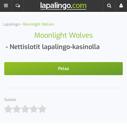
Lapalingo
Moonlight Wolves
Moonlight Wolves
- Nettislotit lapalingo-kasinolla
Pelaa
Suosio