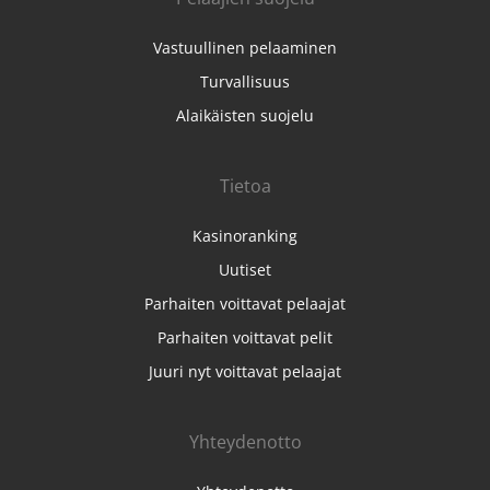
Vastuullinen pelaaminen
Turvallisuus
Alaikäisten suojelu
Tietoa
Kasinoranking
Uutiset
Parhaiten voittavat pelaajat
Parhaiten voittavat pelit
Juuri nyt voittavat pelaajat
Yhteydenotto