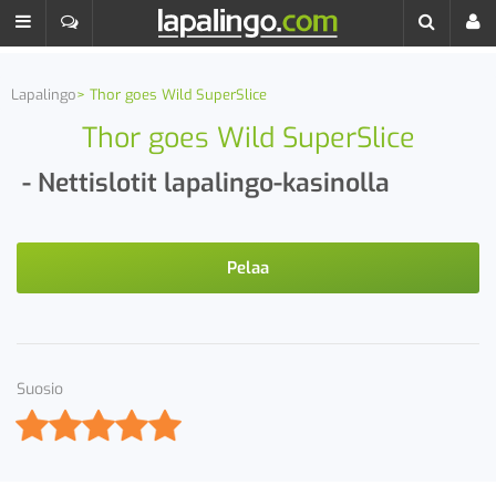
Lapalingo
Thor goes Wild SuperSlice
Thor goes Wild SuperSlice
- Nettislotit lapalingo-kasinolla
Pelaa
Suosio