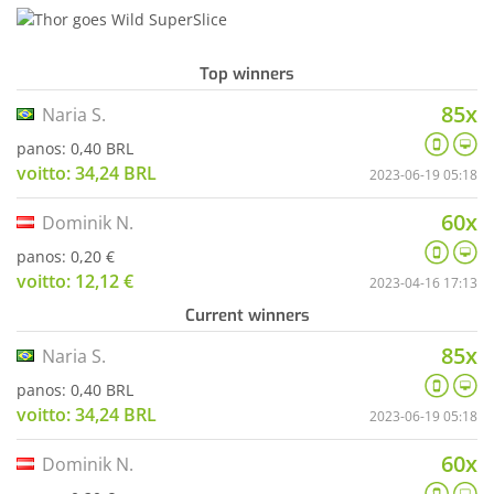
Top winners
85x
Naria S.
panos: 0,40 BRL
voitto: 34,24 BRL
2023-06-19 05:18
60x
Dominik N.
panos: 0,20 €
voitto: 12,12 €
2023-04-16 17:13
Current winners
85x
Naria S.
panos: 0,40 BRL
voitto: 34,24 BRL
2023-06-19 05:18
60x
Dominik N.