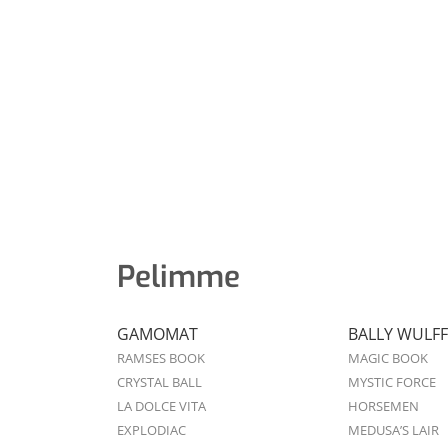
Pelimme
GAMOMAT
BALLY WULFF
RAMSES BOOK
MAGIC BOOK
CRYSTAL BALL
MYSTIC FORCE
LA DOLCE VITA
HORSEMEN
EXPLODIAC
MEDUSA’S LAIR