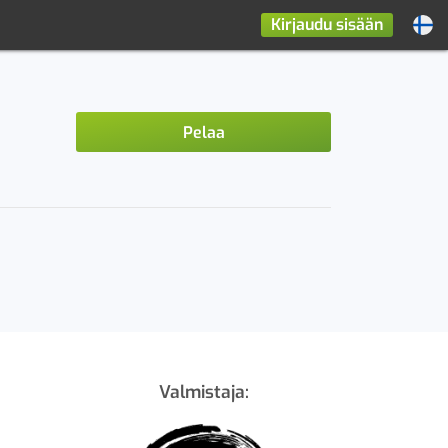
Kirjaudu sisään
Pelaa
Valmistaja: