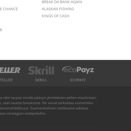
BREAK DA BANK AGAIN
LE CHANCE
ALASKAN FISHING
KINGS OF CASH
R
S
TELLER
SKRILL
ECOPAYZ
e näin tarjota sinulle pääsyn jännittävien pelien maailmaan.
un, saat nauttia bonuksista. Ne voivat tarkoittaa esimerkiksi
n voitonmahdollisuus. Suomenkielinen
nettikasino
odottaa
aan strategian slottipeleihin.