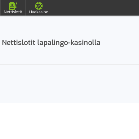
Nettislotit
Livekasino
- Nettislotit lapalingo-kasinolla