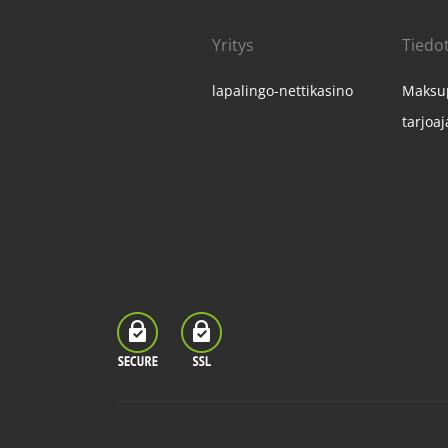
Yritys
Tiedo
lapalingo-nettikasino
Maksu
tarjoaj