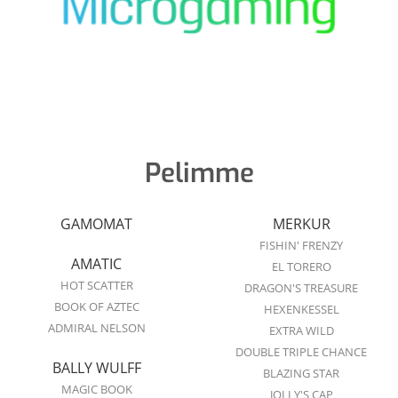
Pelimme
GAMOMAT
MERKUR
FISHIN' FRENZY
AMATIC
EL TORERO
HOT SCATTER
DRAGON'S TREASURE
BOOK OF AZTEC
HEXENKESSEL
ADMIRAL NELSON
EXTRA WILD
DOUBLE TRIPLE CHANCE
BALLY WULFF
BLAZING STAR
MAGIC BOOK
JOLLY'S CAP