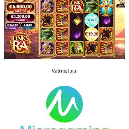
Valmistaja: