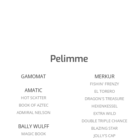
Pelimme
GAMOMAT
MERKUR
FISHIN' FRENZY
AMATIC
EL TORERO
HOT SCATTER
DRAGON'S TREASURE
BOOK OF AZTEC
HEXENKESSEL
ADMIRAL NELSON
EXTRA WILD
DOUBLE TRIPLE CHANCE
BALLY WULFF
BLAZING STAR
MAGIC BOOK
JOLLY'S CAP