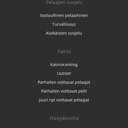
Pelaajien suojelu
Vastuullinen pelaaminen
Turvallisuus
Alaikäisten suojelu
Tietoa
Kasinoranking
Uutiset
Parhaiten voittavat pelaajat
Parhaiten voittavat pelit
Juuri nyt voittavat pelaajat
Yhteydenotto