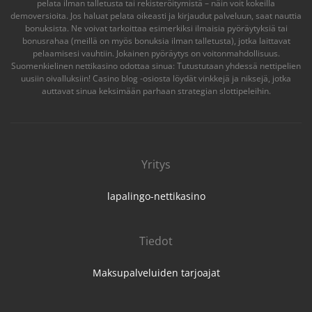
pelata ilman talletusta tai rekisteröitymistä – näin voit kokeilla
demoversioita. Jos haluat pelata oikeasti ja kirjaudut palveluun, saat nauttia
bonuksista. Ne voivat tarkoittaa esimerkiksi ilmaisia pyöräytyksiä tai
bonusrahaa (meillä on myös bonuksia ilman talletusta), jotka laittavat
pelaamisesi vauhtiin. Jokainen pyöräytys on voitonmahdollisuus.
Suomenkielinen
nettikasino
odottaa sinua: Tutustutaan yhdessä nettipelien
uusiin oivalluksiin! Casino blog -osiosta löydät vinkkejä ja niksejä, jotka
auttavat sinua keksimään parhaan strategian slottipeleihin.
Yritys
lapalingo-nettikasino
Tiedot
Maksupalveluiden tarjoajat