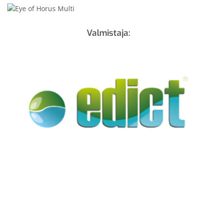
Valmistaja: