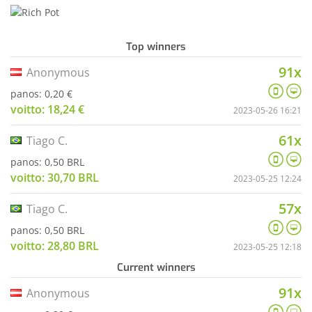
Top winners
91x
Anonymous
panos: 0,20 €
voitto: 18,24 €
2023-05-26 16:21
61x
Tiago C.
panos: 0,50 BRL
voitto: 30,70 BRL
2023-05-25 12:24
57x
Tiago C.
panos: 0,50 BRL
voitto: 28,80 BRL
2023-05-25 12:18
Current winners
91x
Anonymous