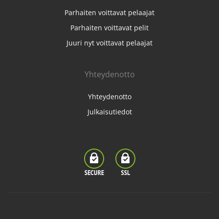
Parhaiten voittavat pelaajat
Parhaiten voittavat pelit
Juuri nyt voittavat pelaajat
Yhteydenotto
Yhteydenotto
Julkaisutiedot