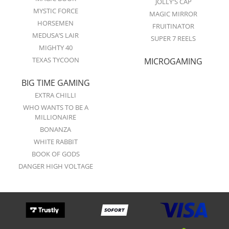
JOLLY'S CAP
MYSTIC FORCE
MAGIC MIRROR
HORSEMEN
FRUITINATOR
MEDUSA’S LAIR
SUPER 7 REELS
MIGHTY 40
TEXAS TYCOON
MICROGAMING
BIG TIME GAMING
EXTRA CHILLI
WHO WANTS TO BE A
MILLIONAIRE
BONANZA
WHITE RABBIT
BOOK OF GODS
DANGER HIGH VOLTAGE