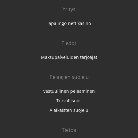
Yritys
lapalingo-nettikasino
Tiedot
Maksupalveluiden tarjoajat
Pelaajien suojelu
Vastuullinen pelaaminen
Turvallisuus
Alaikäisten suojelu
Tietoa