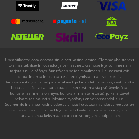
Upea viihdetarjonta odottaa sinua nettikasinollamme. Olemme yhdistäneet
toisiinsa tekniset innovaatiot ja parhaat nettikasinopelit ja voimme näin
tarjota sinulle pääsyn jännittävien pelien maailmaan. Halutessasi voit
pelata ilman talletusta tai rekisteröitymistä – näin voit kokeilla
demoversioita. Jos haluat pelata oikeasti ja kirjaudut palveluun, saat nauttia
bonuksista. Ne voivat tarkoittaa esimerkiksi ilmaisia pyöräytyksiä tai
bonusrahaa (meillä on myös bonuksia ilman talletusta), jotka laittavat
pelaamisesi vauhtiin. Jokainen pyöräytys on voitonmahdollisuus.
Suomenkielinen
nettikasino
odottaa sinua: Tutustutaan yhdessä nettipelien
uusiin oivalluksiin! Casino blog -osiosta löydät vinkkejä ja niksejä, jotka
auttavat sinua keksimään parhaan strategian slottipeleihin.