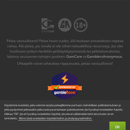
Pelaa vastuullisesti! Pelaa huvin vuoksi, älä koskaan ansaitaksesi nopeaa
rahaa. Älä pelaa, jos sinulla ei ole siihen taloudellisia resursseja. Jos olet
huolissasi jonkun henkilön pelikäyttäytymisestä tai pelitottumuksista,
käänny seuraavien tahojen puoleen:
GamCare
tai
GamblersAnonymous
.
Uhkapelit voivat aiheuttaa riippuvuutta, pelaa vastuullisesti!
Käytämme evästeitä, jotta voimme tarjota pelaajillemme parhaan mahdollisen pelikokemuksen ja
A special offer of free spins, no deposit bonus and free paysafecards can
jotta pystymme jatkossakin jatkuvasti parantamaan palveluamme. Jos hyväksyt evästeiden käytön,
be found at
gambleboost.com
klikkaa “OK”. Jos et hyväksy evästeiden käyttöä, sivusto ei välttämättä toimi aina kuten se on
tarkoitettu.
Mene tästä evästeiden käyttöehtoihin ja yksityisyyssehtoihin
On gambleboost.com you will also find a great place to exchange in the
online casino forum
.
OK