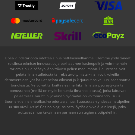
Upea viihdetarjonta odottaa sinua nettikasinollamme. Olemme yhdistäneet
toisiinsa tekniset innovaatiot ja parhaat nettikasinopelit ja voimme näin
tarjota sinulle pääsyn jännittävien pelien maailmaan. Halutessasi voit
pelata ilman talletusta tai rekisteröitymistä – näin voit kokeilla
demoversioita. Jos haluat pelata oikeasti ja kirjaudut palveluun, saat nauttia
bonuksista. Ne voivat tarkoittaa esimerkiksi ilmaisia pyöräytyksiä tai
bonusrahaa (meillä on myös bonuksia ilman talletusta), jotka laittavat
pelaamisesi vauhtiin. Jokainen pyöräytys on voitonmahdollisuus.
Suomenkielinen
nettikasino
odottaa sinua: Tutustutaan yhdessä nettipelien
uusiin oivalluksiin! Casino blog -osiosta löydät vinkkejä ja niksejä, jotka
auttavat sinua keksimään parhaan strategian slottipeleihin.