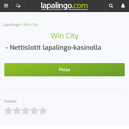
Lapalingo
Win City
Win City
- Nettislotit lapalingo-kasinolla
Pelaa
Suosio