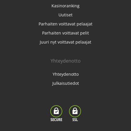
Kasinoranking
Uutiset
Parhaiten voittavat pelaajat
Parhaiten voittavat pelit
Juuri nyt voittavat pelaajat
Yhteydenotto
Yhteydenotto
Julkaisutiedot