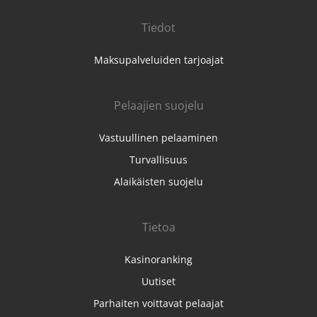
Tiedot
Maksupalveluiden tarjoajat
Pelaajien suojelu
Vastuullinen pelaaminen
Turvallisuus
Alaikäisten suojelu
Tietoa
Kasinoranking
Uutiset
Parhaiten voittavat pelaajat