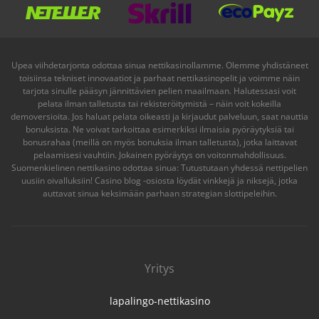
Upea viihdetarjonta odottaa sinua nettikasinollamme. Olemme yhdistäneet
toisiinsa tekniset innovaatiot ja parhaat nettikasinopelit ja voimme näin
tarjota sinulle pääsyn jännittävien pelien maailmaan. Halutessasi voit
pelata ilman talletusta tai rekisteröitymistä – näin voit kokeilla
demoversioita. Jos haluat pelata oikeasti ja kirjaudut palveluun, saat nauttia
bonuksista. Ne voivat tarkoittaa esimerkiksi ilmaisia pyöräytyksiä tai
bonusrahaa (meillä on myös bonuksia ilman talletusta), jotka laittavat
pelaamisesi vauhtiin. Jokainen pyöräytys on voitonmahdollisuus.
Suomenkielinen
nettikasino
odottaa sinua: Tutustutaan yhdessä nettipelien
uusiin oivalluksiin! Casino blog -osiosta löydät vinkkejä ja niksejä, jotka
auttavat sinua keksimään parhaan strategian slottipeleihin.
Yritys
lapalingo-nettikasino