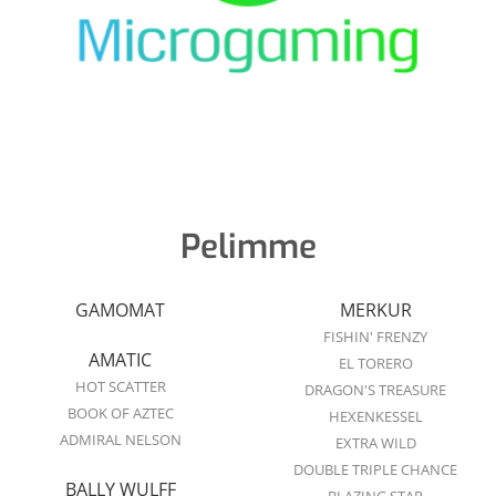
Pelimme
GAMOMAT
MERKUR
FISHIN' FRENZY
AMATIC
EL TORERO
HOT SCATTER
DRAGON'S TREASURE
BOOK OF AZTEC
HEXENKESSEL
ADMIRAL NELSON
EXTRA WILD
DOUBLE TRIPLE CHANCE
BALLY WULFF