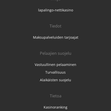
lapalingo-nettikasino
Tiedot
Maksupalveluiden tarjoajat
Pelaajien suojelu
Vastuullinen pelaaminen
Turvallisuus
Alaikäisten suojelu
Tietoa
Kasinoranking