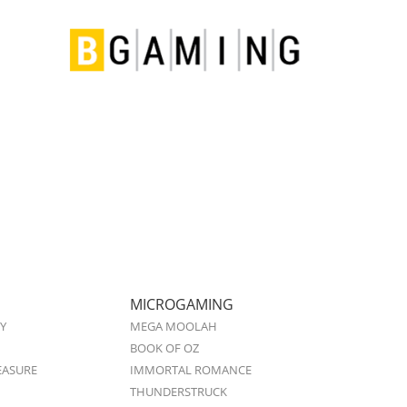
MICROGAMING
ZY
MEGA MOOLAH
BOOK OF OZ
EASURE
IMMORTAL ROMANCE
THUNDERSTRUCK