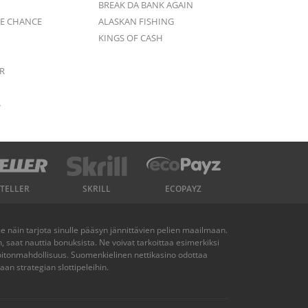
BREAK DA BANK AGAIN
LE CHANCE
ALASKAN FISHING
KINGS OF CASH
R
S
TELLER
SKRILL
ECOPAYZ
e näin tarjota sinulle pääsyn jännittävien pelien maailmaan.
un, saat nauttia bonuksista. Ne voivat tarkoittaa esimerkiksi
n voitonmahdollisuus. Suomenkielinen
nettikasino
odottaa
aan strategian slottipeleihin.