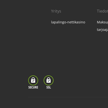
Yritys
Tiedo
lapalingo-nettikasino
Maksu
tarjoaj