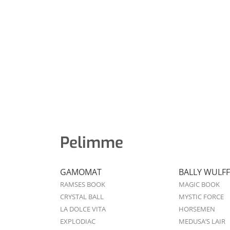
Pelimme
GAMOMAT
BALLY WULFF
RAMSES BOOK
MAGIC BOOK
CRYSTAL BALL
MYSTIC FORCE
LA DOLCE VITA
HORSEMEN
EXPLODIAC
MEDUSA’S LAIR