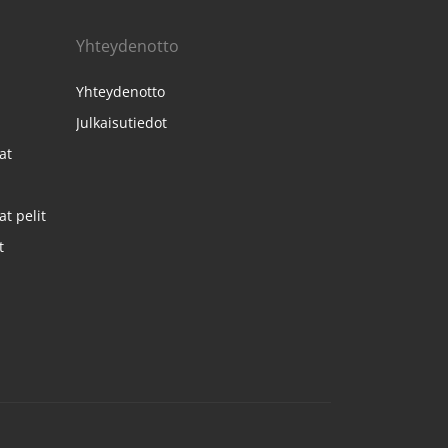
Yhteydenotto
Yhteydenotto
Julkaisutiedot
at
at pelit
t