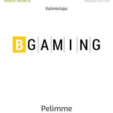
voitto: 69,60 €
2023-02-15 21:02
Valmistaja:
Pelimme