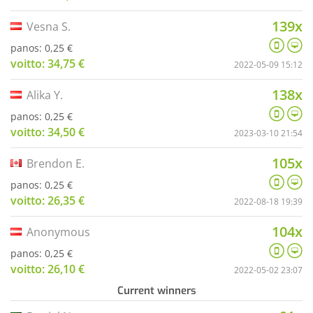
139x
Vesna S.
panos: 0,25 €
voitto: 34,75 €
2022-05-09 15:12
138x
Alika Y.
panos: 0,25 €
voitto: 34,50 €
2023-03-10 21:54
105x
Brendon E.
panos: 0,25 €
voitto: 26,35 €
2022-08-18 19:39
104x
Anonymous
panos: 0,25 €
voitto: 26,10 €
2022-05-02 23:07
Current winners