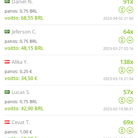
91x
Daniel N.
panos: 0,75 BRL
voitto: 68,55 BRL
2023-04-02 21:56
64x
Jeferson C.
panos: 0,75 BRL
voitto: 48,15 BRL
2023-03-27 02:16
138x
Alika Y.
panos: 0,25 €
voitto: 34,50 €
2023-03-10 21:54
57x
Lucas S.
panos: 0,75 BRL
voitto: 42,90 BRL
2023-02-19 06:31
69x
Cevat T.
panos: 1,00 €