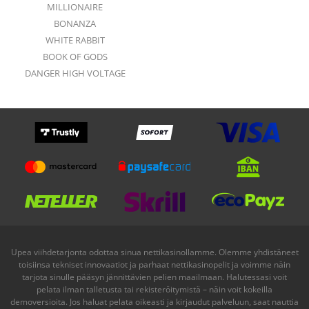
MILLIONAIRE
BONANZA
WHITE RABBIT
BOOK OF GODS
DANGER HIGH VOLTAGE
Upea viihdetarjonta odottaa sinua nettikasinollamme. Olemme yhdistäneet
toisiinsa tekniset innovaatiot ja parhaat nettikasinopelit ja voimme näin
tarjota sinulle pääsyn jännittävien pelien maailmaan. Halutessasi voit
pelata ilman talletusta tai rekisteröitymistä – näin voit kokeilla
demoversioita. Jos haluat pelata oikeasti ja kirjaudut palveluun, saat nauttia