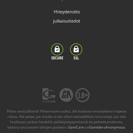
Yhteydenotto
Julkaisutiedot
Pelaa vastuullisesti! Pelaa huvin vuoksi, älä koskaan ansaitaksesi nopeaa
rahaa. Älä pelaa, jos sinulla ei ole siihen taloudellisia resursseja. Jos olet
huolissasi jonkun henkilön pelikäyttäytymisestä tai pelitottumuksista,
käänny seuraavien tahojen puoleen:
GamCare
tai
GamblersAnonymous
.