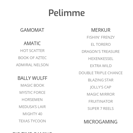
Pelimme
GAMOMAT
MERKUR
FISHIN' FRENZY
AMATIC
EL TORERO
HOT SCATTER
DRAGON'S TREASURE
BOOK OF AZTEC
HEXENKESSEL
ADMIRAL NELSON
EXTRA WILD
DOUBLE TRIPLE CHANCE
BALLY WULFF
BLAZING STAR
MAGIC BOOK
JOLLY'S CAP
MYSTIC FORCE
MAGIC MIRROR
HORSEMEN
FRUITINATOR
MEDUSA’S LAIR
SUPER 7 REELS
MIGHTY 40
TEXAS TYCOON
MICROGAMING