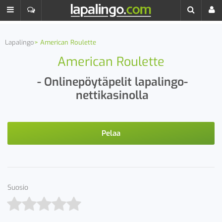
Lapalingo
American Roulette
American Roulette
- Onlinepöytäpelit lapalingo-
nettikasinolla
Pelaa
Suosio