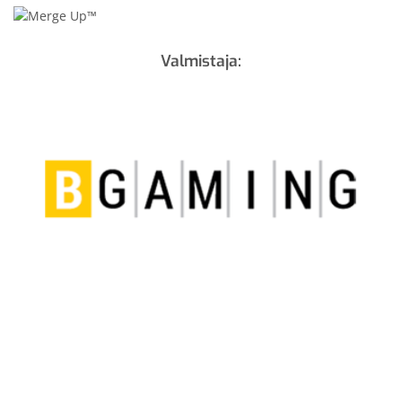
Valmistaja: