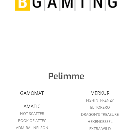
Pelimme
GAMOMAT
MERKUR
FISHIN' FRENZY
AMATIC
EL TORERO
HOT SCATTER
DRAGON'S TREASURE
BOOK OF AZTEC
HEXENKESSEL
ADMIRAL NELSON
EXTRA WILD