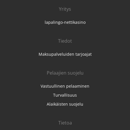
Yritys
lapalingo-nettikasino
Tiedot
Maksupalveluiden tarjoajat
Pelaajien suojelu
Vastuullinen pelaaminen
Turvallisuus
Alaikäisten suojelu
Tietoa