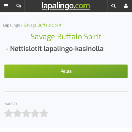
Lapalingo
Savage Buffalo Spirit
Savage Buffalo Spirit
- Nettislotit lapalingo-kasinolla
Pelaa
Suosio