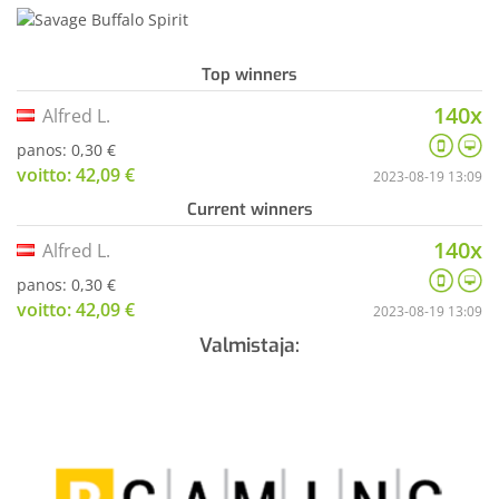
Top winners
140x
Alfred L.
panos: 0,30 €
voitto: 42,09 €
2023-08-19 13:09
Current winners
140x
Alfred L.
panos: 0,30 €
voitto: 42,09 €
2023-08-19 13:09
Valmistaja: