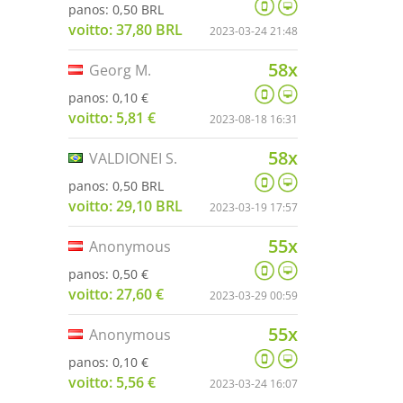
panos: 0,50 BRL
voitto: 37,80 BRL
2023-03-24 21:48
58x
Georg M.
panos: 0,10 €
voitto: 5,81 €
2023-08-18 16:31
58x
VALDIONEI S.
panos: 0,50 BRL
voitto: 29,10 BRL
2023-03-19 17:57
55x
Anonymous
panos: 0,50 €
voitto: 27,60 €
2023-03-29 00:59
55x
Anonymous
panos: 0,10 €
voitto: 5,56 €
2023-03-24 16:07