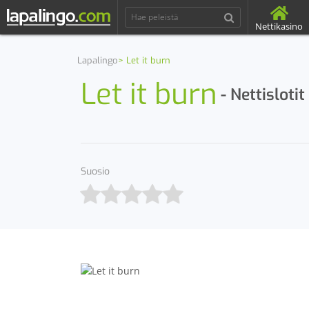
Nettikasino
Lapalingo
Let it burn
Let it burn
- Nettisloti
Suosio