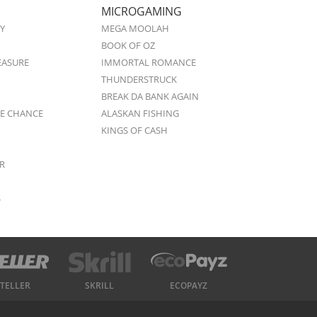
MICROGAMING
ZY
MEGA MOOLAH
BOOK OF OZ
EASURE
IMMORTAL ROMANCE
THUNDERSTRUCK
BREAK DA BANK AGAIN
LE CHANCE
ALASKAN FISHING
KINGS OF CASH
R
S
TELLER
SKRILL
ECOPAYZ