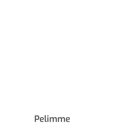
Pelimme