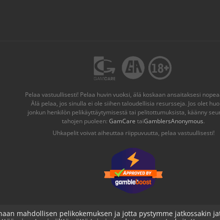
Pelaa vastuullisesti! Pelaa huvin vuoksi, älä koskaan ansaitaksesi nope
Älä pelaa, jos sinulla ei ole siihen taloudellisia resursseja. Jos olet huo
jonkun henkilön pelikäyttäytymisestä tai pelitottumuksista, käänny seu
tahojen puoleen:
GamCare
tai
GamblersAnonymous
.
Uhkapelit voivat aiheuttaa riippuvuutta, pelaa vastuullisesti!
rhaan mahdollisen pelikokemuksen ja jotta pystymme jatkossakin j