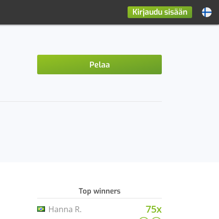
Kirjaudu sisään
Pelaa
Top winners
75x
Hanna R.