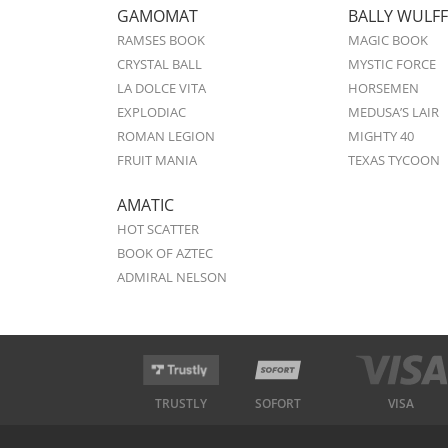
GAMOMAT
BALLY WULFF
RAMSES BOOK
MAGIC BOOK
CRYSTAL BALL
MYSTIC FORCE
LA DOLCE VITA
HORSEMEN
EXPLODIAC
MEDUSA’S LAIR
ROMAN LEGION
MIGHTY 40
FRUIT MANIA
TEXAS TYCOON
AMATIC
HOT SCATTER
BOOK OF AZTEC
ADMIRAL NELSON
TRUSTLY
SOFORT
VISA