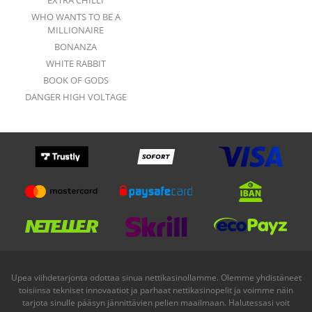
EXTRA CHILLI
WHO WANTS TO BE A
MILLIONAIRE
BONANZA
WHITE RABBIT
BOOK OF GODS
DANGER HIGH VOLTAGE
Upea viihdetarjonta odottaa sinua nettikasinollamme. Olemme yhdistäneet
toisiinsa tekniset innovaatiot ja parhaat nettikasinopelit ja voimme näin
tarjota sinulle pääsyn jännittävien pelien maailmaan. Halutessasi voit