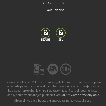
Yhteydenotto
Julkaisutiedot
Pelaa vastuullisesti! Pelaa huvin vuoksi, älä koskaan ansaitaksesi nopeaa
rahaa. Älä pelaa, jos sinulla ei ole siihen taloudellisia resursseja. Jos olet
huolissasi jonkun henkilön pelikäyttäytymisestä tai pelitottumuksista,
käänny seuraavien tahojen puoleen:
GamCare
tai
GamblersAnonymous
.
Uhkapelit voivat aiheuttaa riippuvuutta, pelaa vastuullisesti!