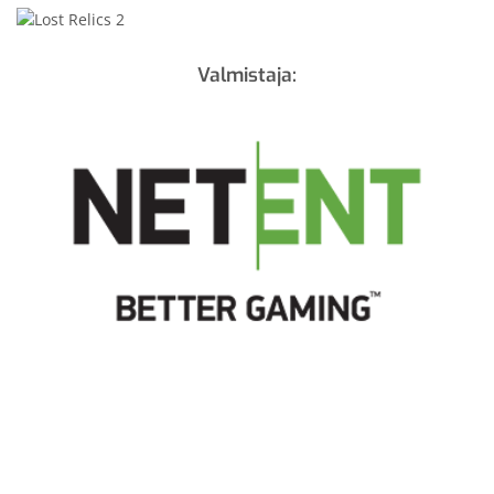
Valmistaja: