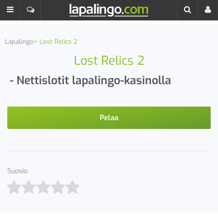
Lapalingo
Lost Relics 2
Lost Relics 2
- Nettislotit lapalingo-kasinolla
Pelaa
Suosio