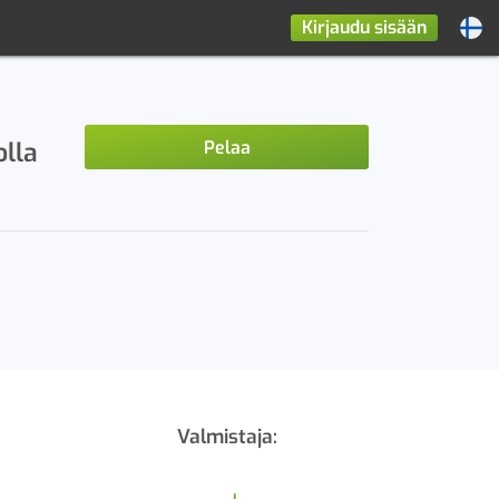
Kirjaudu sisään
olla
Pelaa
Valmistaja: