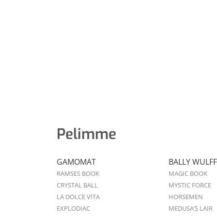
Pelimme
GAMOMAT
BALLY WULFF
RAMSES BOOK
MAGIC BOOK
CRYSTAL BALL
MYSTIC FORCE
LA DOLCE VITA
HORSEMEN
EXPLODIAC
MEDUSA’S LAIR