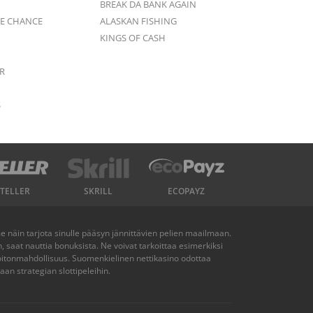
BREAK DA BANK AGAIN
LE CHANCE
ALASKAN FISHING
KINGS OF CASH
R
S
TELLER
SKRILL
ECOPAYZ
e näin tarjota sinulle pääsyn jännittävien pelien maailmaan.
un, saat nauttia bonuksista. Ne voivat tarkoittaa esimerkiksi
n voitonmahdollisuus. Suomenkielinen
nettikasino
odottaa
aan strategian slottipeleihin.