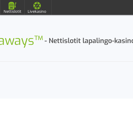
Nettislotit
Livekasino
gaways™
- Nettislotit lapalingo-kasin