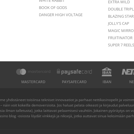
WHITE RABBIT
EXTRA WILD
BOOK OF GODS
DOUBLE TRIP
DANGER HIGH VOLTAGE
BLAZING STAR
JOLLY'S CAP
MAGIC MIRRO
FRUITINATOR
SUPER 7 REEL
MASTERCARD
PAYSAFECARD
IBAN
NE
 yhdistäneet toisiinsa tekniset innovaatiot ja parhaat nettikasinopelit ja voimm
 – näin voit kokeilla demoversioita. Jos haluat pelata oikeasti ja kirjaudut palvelu
ia ilman talletusta), jotka laittavat pelaamisesi vauhtiin. Jokainen pyöräytys o
asino blog -osiosta löydät vinkkejä ja niksejä, jotka auttavat sinua keksimään parh