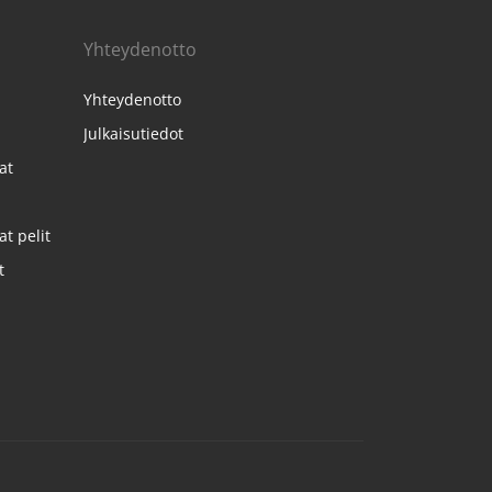
Yhteydenotto
Yhteydenotto
Julkaisutiedot
at
at pelit
t